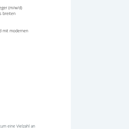
eger (m/w/d)
s breiten
nd mit modernen
um eine Vielzahl an