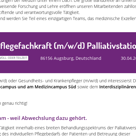
htungen der Medizin unter einem Dach. Die große Bandbreite an universi
weisende Forschung und Lehre eröffnen unseren Mitarbeitenden zahllo
tiftende und verantwortungsvolle Tätigkeit.
und werden Sie Teil eines einzigartigen Teams, das medizinische Exzelle
flegefachkraft (m/w/d) Palliativstati
86156 Augsburg, Deutschland
30.04.2
VOLL- ODER TEILZEIT
w/d) oder Gesundheits- und Krankenpfleger (m/w/d)
und interessierst D
zincampus und am Medizincampus Süd
sowie dem
Interdisziplinären
 genau richtig!
m - weil Abwechslung dazu gehört.
ätigkeit innerhalb eines breiten Behandlungsspektrums der Palliativver
 des individuellen Pflegebedarfs der Patienten und Betreuung dieser