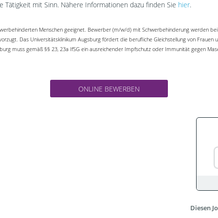
ne Tätigkeit mit Sinn. Nähere Informationen dazu finden Sie
hier
.
 schwerbehinderten Menschen geeignet. Bewerber (m/w/d) mit Schwerbehinderung werden bei 
vorzugt. Das Universitätsklinikum Augsburg fördert die berufliche Gleichstellung von Fraue
ugsburg muss gemäß §§ 23, 23a IfSG ein ausreichender Impfschutz oder Immunität gegen Ma
ONLINE BEWERBEN
Diesen Jo