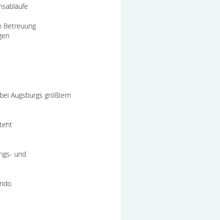
nsabläufe
en Betreuung
gen
g bei Augsburgs größtem
teht
ungs- und
ando