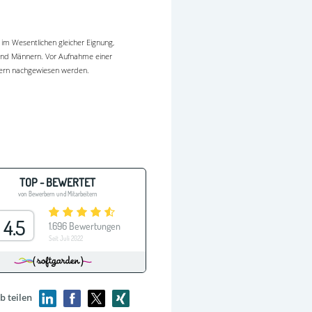
im Wesentlichen gleicher Eignung,
n und Männern. Vor Aufnahme einer
sern nachgewiesen werden.
b teilen