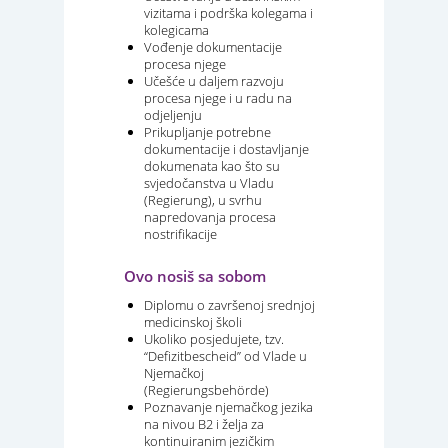
vizitama i podrška kolegama i
kolegicama
Vođenje dokumentacije
procesa njege
Učešće u daljem razvoju
procesa njege i u radu na
odjeljenju
Prikupljanje potrebne
dokumentacije i dostavljanje
dokumenata kao što su
svjedočanstva u Vladu
(Regierung), u svrhu
napredovanja procesa
nostrifikacije
Ovo nosiš sa sobom
Diplomu o završenoj srednjoj
medicinskoj školi
Ukoliko posjedujete, tzv.
“Defizitbescheid” od Vlade u
Njemačkoj
(Regierungsbehörde)
Poznavanje njemačkog jezika
na nivou B2 i želja za
kontinuiranim jezičkim