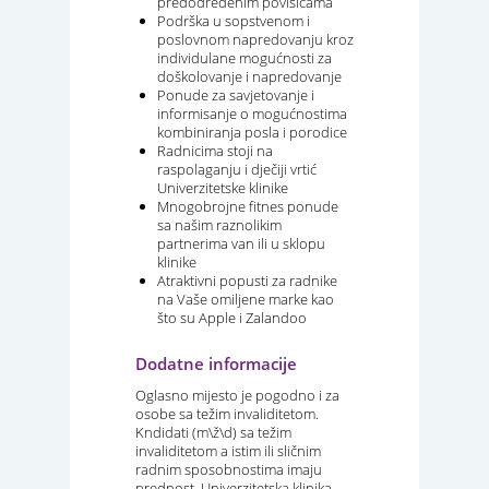
predodređenim povišicama
Podrška u sopstvenom i
poslovnom napredovanju kroz
individulane mogućnosti za
doškolovanje i napredovanje
Ponude za savjetovanje i
informisanje o mogućnostima
kombiniranja posla i porodice
Radnicima stoji na
raspolaganju i dječiji vrtić
Univerzitetske klinike
Mnogobrojne fitnes ponude
sa našim raznolikim
partnerima van ili u sklopu
klinike
Atraktivni popusti za radnike
na Vaše omiljene marke kao
što su Apple i Zalandoo
Dodatne informacije
Oglasno mijesto je pogodno i za
osobe sa težim invaliditetom.
Kndidati (m\ž\d) sa težim
invaliditetom a istim ili sličnim
radnim sposobnostima imaju
prednost. Univerzitetska klinika