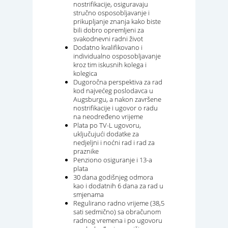
nostrifikacije, osiguravaju
stručno osposobljavanje i
prikupljanje znanja kako biste
bili dobro opremljeni za
svakodnevni radni život
Dodatno kvalifikovano i
individualno osposobljavanje
kroz tim iskusnih kolega i
kolegica
Dugoročna perspektiva za rad
kod najvećeg poslodavca u
Augsburgu, a nakon završene
nostrifikacije i ugovor o radu
na neodređeno vrijeme
Plata po TV-L ugovoru,
uključujući dodatke za
nedjeljni i noćni rad i rad za
praznike
Penziono osiguranje i 13-a
plata
30 dana godišnjeg odmora
kao i dodatnih 6 dana za rad u
smjenama
Regulirano radno vrijeme (38,5
sati sedmično) sa obračunom
radnog vremena i po ugovoru