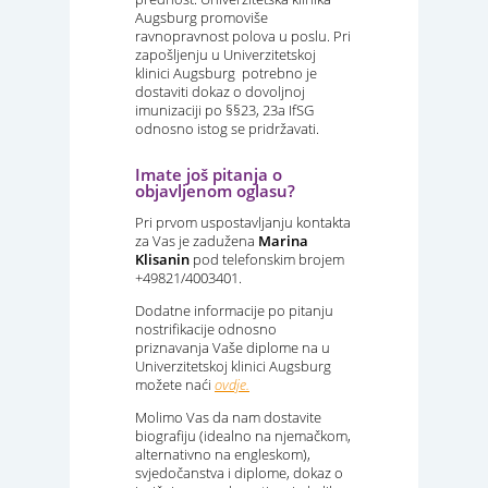
Augsburg promoviše
ravnopravnost polova u poslu. Pri
zapošljenju u Univerzitetskoj
klinici Augsburg potrebno je
dostaviti dokaz o dovoljnoj
imunizaciji po §§23, 23a IfSG
odnosno istog se pridržavati.
Imate još pitanja o
objavljenom oglasu?
Pri prvom uspostavljanju kontakta
za Vas je zadužena
Marina
Klisanin
pod telefonskim brojem
+49821/4003401.
Dodatne informacije po pitanju
nostrifikacije odnosno
priznavanja Vaše diplome na u
Univerzitetskoj klinici Augsburg
možete naći
ovdje.
Molimo Vas da nam dostavite
biografiju (idealno na njemačkom,
alternativno na engleskom),
svjedočanstva i diplome, dokaz o