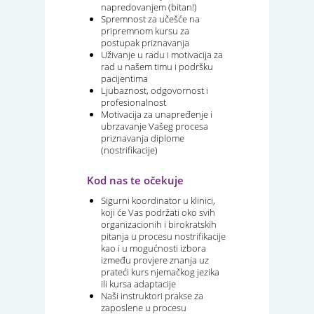
napredovanjem (bitan!)
Spremnost za učešće na
pripremnom kursu za
postupak priznavanja
Uživanje u radu i motivacija za
rad u našem timu i podršku
pacijentima
Ljubaznost, odgovornost i
profesionalnost
Motivacija za unapređenje i
ubrzavanje Vašeg procesa
priznavanja diplome
(nostrifikacije)
Kod nas te očekuje
Sigurni koordinator u klinici,
koji će Vas podržati oko svih
organizacionih i birokratskih
pitanja u procesu nostrifikacije
kao i u mogućnosti izbora
između provjere znanja uz
prateći kurs njemačkog jezika
ili kursa adaptacije
Naši instruktori prakse za
zaposlene u procesu