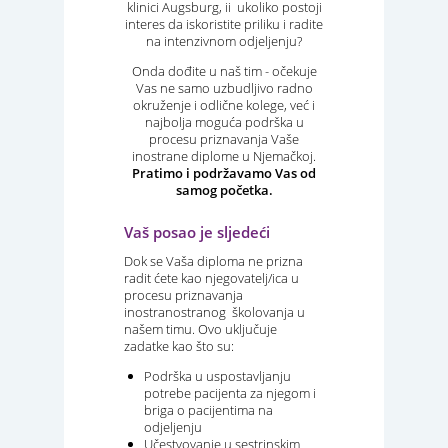
klinici Augsburg, ii ukoliko postoji
interes da iskoristite priliku i radite
na intenzivnom odjeljenju?
Onda dođite u naš tim - očekuje
Vas ne samo uzbudljivo radno
okruženje i odlične kolege, već i
najbolja moguća podrška u
procesu priznavanja Vaše
inostrane diplome u Njemačkoj.
Pratimo i podržavamo Vas od
samog početka.
Vaš posao je sljedeći
Dok se Vaša diploma ne prizna
radit ćete kao njegovatelj/ica u
procesu priznavanja
inostranostranog školovanja u
našem timu. Ovo uključuje
zadatke kao što su:
Podrška u uspostavljanju
potrebe pacijenta za njegom i
briga o pacijentima na
odjeljenju
Učestvovanje u sestrinskim