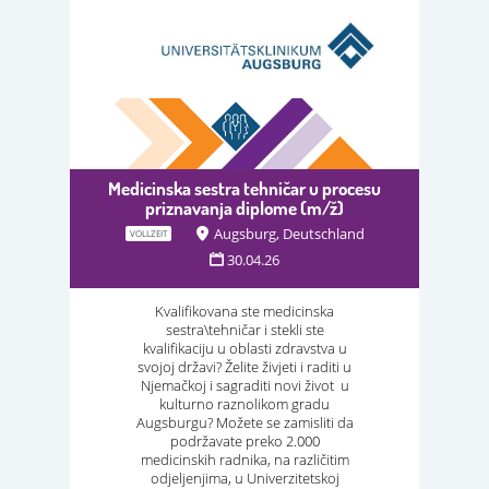
Medicinska sestra tehničar u procesu
priznavanja diplome (m/ž)
Augsburg, Deutschland
VOLLZEIT
30.04.26
Kvalifikovana ste medicinska
sestra\tehničar i stekli ste
kvalifikaciju u oblasti zdravstva u
svojoj državi? Želite živjeti i raditi u
Njemačkoj i sagraditi novi život u
kulturno raznolikom gradu
Augsburgu? Možete se zamisliti da
podržavate preko 2.000
medicinskih radnika, na različitim
odjeljenjima, u Univerzitetskoj