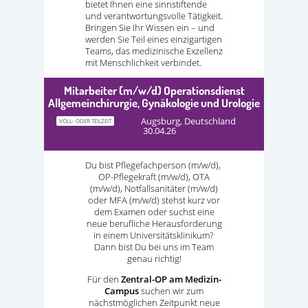
bietet Ihnen eine sinnstiftende
und verantwortungsvolle Tätigkeit.
Bringen Sie Ihr Wissen ein – und
werden Sie Teil eines einzigartigen
Teams, das medizinische Exzellenz
mit Menschlichkeit verbindet.
Mitarbeiter (m/w/d) Operationsdienst
Allgemeinchirurgie, Gynäkologie und Urologie
Augsburg, Deutschland
VOLL- ODER TEILZEIT
30.04.26
Du bist Pflegefachperson (m/w/d),
OP-Pflegekraft (m/w/d), OTA
(m/w/d), Notfallsanitäter (m/w/d)
oder MFA (m/w/d) stehst kurz vor
dem Examen oder suchst eine
neue berufliche Herausforderung
in einem Universitätsklinikum?
Dann bist Du bei uns im Team
genau richtig!
Für den
Zentral-OP am Medizin-
Campus
suchen wir zum
nächstmöglichen Zeitpunkt neue