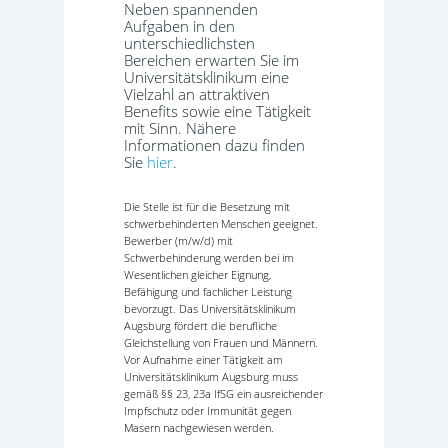
Neben spannenden
Aufgaben in den
unterschiedlichsten
Bereichen erwarten Sie im
Universitätsklinikum eine
Vielzahl an attraktiven
Benefits sowie eine Tätigkeit
mit Sinn. Nähere
Informationen dazu finden
Sie
hier
.
Die Stelle ist für die Besetzung mit
schwerbehinderten Menschen geeignet.
Bewerber (m/w/d) mit
Schwerbehinderung werden bei im
Wesentlichen gleicher Eignung,
Befähigung und fachlicher Leistung
bevorzugt. Das Universitätsklinikum
Augsburg fördert die berufliche
Gleichstellung von Frauen und Männern.
Vor Aufnahme einer Tätigkeit am
Universitätsklinikum Augsburg muss
gemäß §§ 23, 23a IfSG ein ausreichender
Impfschutz oder Immunität gegen
Masern nachgewiesen werden.