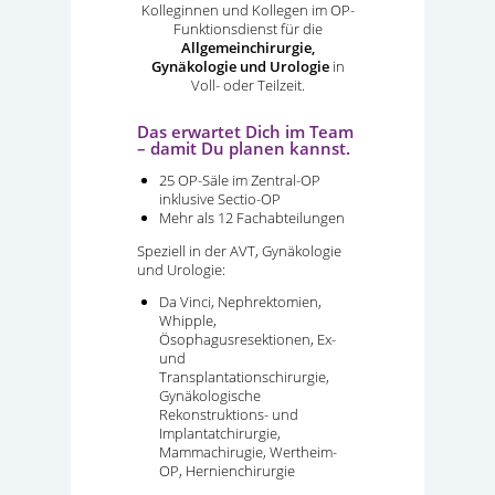
Kolleginnen und Kollegen im OP-
Funktionsdienst für die
Allgemeinchirurgie,
Gynäkologie und Urologie
in
Voll- oder Teilzeit.
Das erwartet Dich im Team
– damit Du planen kannst.
25 OP-Säle im Zentral-OP
inklusive Sectio-OP
Mehr als 12 Fachabteilungen
Speziell in der AVT, Gynäkologie
und Urologie:
Da Vinci, Nephrektomien,
Whipple,
Ösophagusresektionen, Ex-
und
Transplantationschirurgie,
Gynäkologische
Rekonstruktions- und
Implantatchirurgie,
Mammachirugie, Wertheim-
OP, Hernienchirurgie