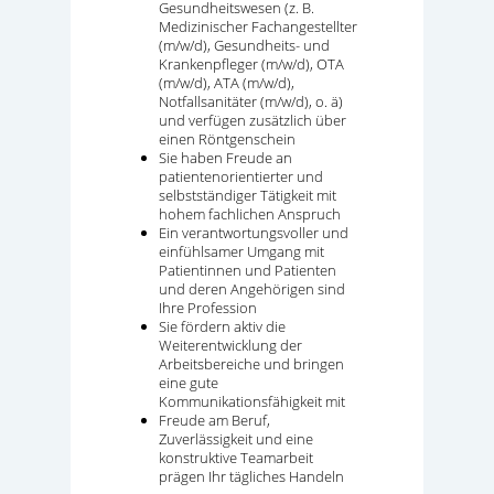
Gesundheitswesen (z. B.
Medizinischer Fachangestellter
(m/w/d), Gesundheits- und
Krankenpfleger (m/w/d), OTA
(m/w/d), ATA (m/w/d),
Notfallsanitäter (m/w/d), o. ä)
und verfügen zusätzlich über
einen Röntgenschein
Sie haben Freude an
patientenorientierter und
selbstständiger Tätigkeit mit
hohem fachlichen Anspruch
Ein verantwortungsvoller und
einfühlsamer Umgang mit
Patientinnen und Patienten
und deren Angehörigen sind
Ihre Profession
Sie fördern aktiv die
Weiterentwicklung der
Arbeitsbereiche und bringen
eine gute
Kommunikationsfähigkeit mit
Freude am Beruf,
Zuverlässigkeit und eine
konstruktive Teamarbeit
prägen Ihr tägliches Handeln