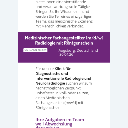
bietet Ihnen eine sinnstiftende
und verantwortungsvolle Tätigkeit.
Bringen Sie Ihr Wissen ein – und
werden Sie Teil eines einzigartigen
Teams, das medizinische Exzellenz
mit Menschlichkeit verbindet.
Medizinischer Fachangestellter (m/d/w)
Radiologie mit Röntgenschein
Augsburg, Deutschland
VOLL- ODER TEILZEIT
30.04.26
Für unsere
Klinik für
Diagnostische und
Interventionelle Radiologie und
Neuroradiologie
suchen wir zum
nächstmöglichen Zeitpunkt,
unbefristet, in Voll- oder Teilzeit,
einen Medizinischen
Fachangestellten (m/w/d) mit
Röntgenschein.
Ihre Aufgaben im Team -
weil Abwechslung