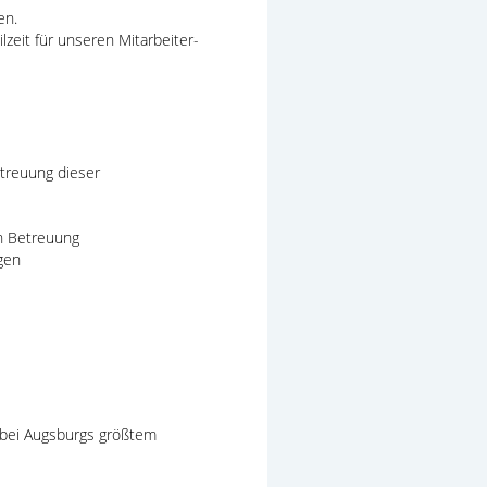
en.
zeit für unseren Mitarbeiter-
etreuung dieser
en Betreuung
gen
g bei Augsburgs größtem