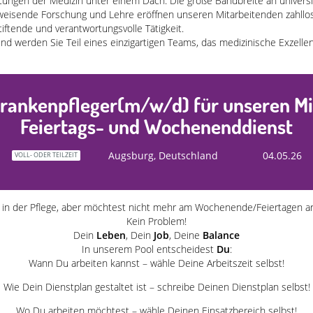
htungen der Medizin unter einem Dach. Die große Bandbreite an universi
weisende Forschung und Lehre eröffnen unseren Mitarbeitenden zahllo
tiftende und verantwortungsvolle Tätigkeit.
und werden Sie Teil eines einzigartigen Teams, das medizinische Exzelle
rankenpfleger(m/w/d) für unseren Mi
Feiertags- und Wochenenddienst
Augsburg, Deutschland
04.05.26
VOLL- ODER TEILZEIT
 in der Pflege, aber möchtest nicht mehr am Wochenende/Feiertagen a
Kein Problem!
Dein
Leben
, Dein
Job
, Deine
Balance
In unserem Pool entscheidest
Du
:
Wann Du arbeiten kannst – wähle Deine Arbeitszeit selbst!
Wie Dein Dienstplan gestaltet ist – schreibe Deinen Dienstplan selbst!
Wo Du arbeiten möchtest – wähle Deinen Einsatzbereich selbst!