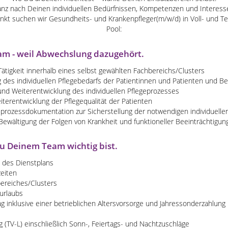
nz nach Deinen individuellen Bedürfnissen, Kompetenzen und Interess
t suchen wir Gesundheits- und Krankenpfleger(m/w/d) in Voll- und Teil
Pool:
m - weil Abwechslung dazugehört.
ätigkeit innerhalb eines selbst gewählten Fachbereichs/Clusters
 des individuellen Pflegebedarfs der Patientinnen und Patienten und B
nd Weiterentwicklung des individuellen Pflegeprozesses
terentwicklung der Pflegequalität der Patienten
geprozessdokumentation zur Sicherstellung der notwendigen individuell
Bewältigung der Folgen von Krankheit und funktioneller Beeinträchtigun
Du Deinem Team wichtig bist.
 des Dienstplans
zeiten
ereiches/Clusters
surlaubs
ag inklusive einer betrieblichen Altersvorsorge und Jahressonderzahlun
g (TV-L) einschließlich Sonn-, Feiertags- und Nachtzuschläge