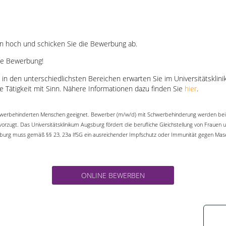
gen hoch und schicken Sie die Bewerbung ab.
ne Bewerbung!
 den unterschiedlichsten Bereichen erwarten Sie im Universitätsklinik
ne Tätigkeit mit Sinn. Nähere Informationen dazu finden Sie
hier
.
 schwerbehinderten Menschen geeignet. Bewerber (m/w/d) mit Schwerbehinderung werden bei 
vorzugt. Das Universitätsklinikum Augsburg fördert die berufliche Gleichstellung von Fraue
ugsburg muss gemäß §§ 23, 23a IfSG ein ausreichender Impfschutz oder Immunität gegen M
ONLINE BEWERBEN