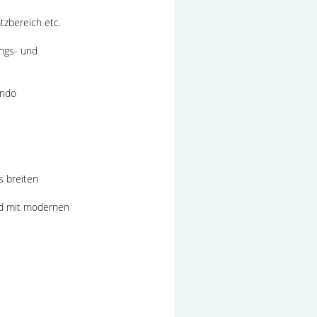
atzbereich etc.
ungs- und
ando
s breiten
nd mit modernen