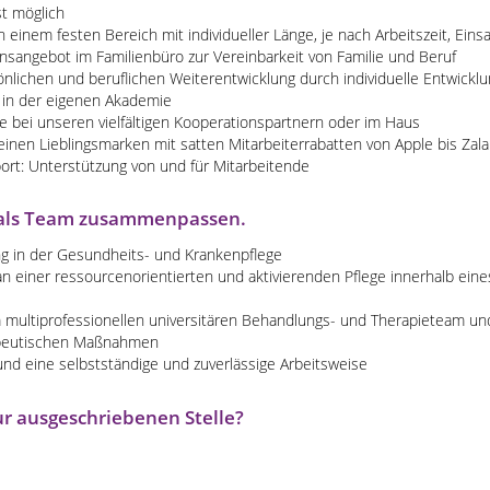
st möglich
in einem festen Bereich mit individueller Länge, je nach Arbeitszeit, Eins
nsangebot im Familienbüro zur Vereinbarkeit von Familie und Beruf
önlichen und beruflichen Weiterentwicklung durch individuelle Entwickl
 in der eigenen Akademie
e bei unseren vielfältigen Kooperationspartnern oder im Haus
einen Lieblingsmarken mit satten Mitarbeiterrabatten von Apple bis Zal
port: Unterstützung von und für Mitarbeitende
ir als Team zusammenpassen.
g in der Gesundheits- und Krankenpflege
n einer ressourcenorientierten und aktivierenden Pflege innerhalb eine
m multiprofessionellen universitären Behandlungs- und Therapieteam u
apeutischen Maßnahmen
nd eine selbstständige und zuverlässige Arbeitsweise
ur ausgeschriebenen Stelle?