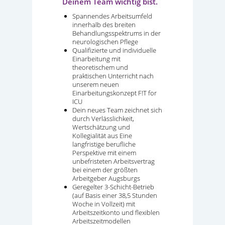
Deinem Team wichtig bist.
Spannendes Arbeitsumfeld
innerhalb des breiten
Behandlungsspektrums in der
neurologischen Pflege
Qualifizierte und individuelle
Einarbeitung mit
theoretischem und
praktischen Unterricht nach
unserem neuen
Einarbeitungskonzept F!T for
ICU
Dein neues Team zeichnet sich
durch Verlässlichkeit,
Wertschätzung und
Kollegialität aus Eine
langfristige berufliche
Perspektive mit einem
unbefristeten Arbeitsvertrag
bei einem der größten
Arbeitgeber Augsburgs
Geregelter 3-Schicht-Betrieb
(auf Basis einer 38,5 Stunden
Woche in Vollzeit) mit
Arbeitszeitkonto und flexiblen
Arbeitszeitmodellen