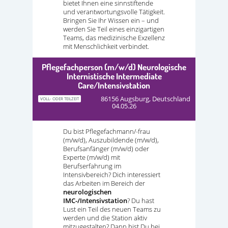
bietet Ihnen eine sinnstiftende
und verantwortungsvolle Tätigkeit.
Bringen Sie Ihr Wissen ein – und
werden Sie Teil eines einzigartigen
Teams, das medizinische Exzellenz
mit Menschlichkeit verbindet.
Pflegefachperson (m/w/d) Neurologische
Internistische Intermediate
Care/Intensivstation
86156 Augsburg, Deutschland
VOLL- ODER TEILZEIT
04.05.26
Du bist Pflegefachmann/-frau
(m/w/d), Auszubildende (m/w/d),
Berufsanfänger (m/w/d) oder
Experte (m/w/d) mit
Berufserfahrung im
Intensivbereich? Dich interessiert
das Arbeiten im Bereich der
neurologischen
IMC-/Intensivstation
? Du hast
Lust ein Teil des neuen Teams zu
werden und die Station aktiv
mitzugestalten? Dann bist Du bei