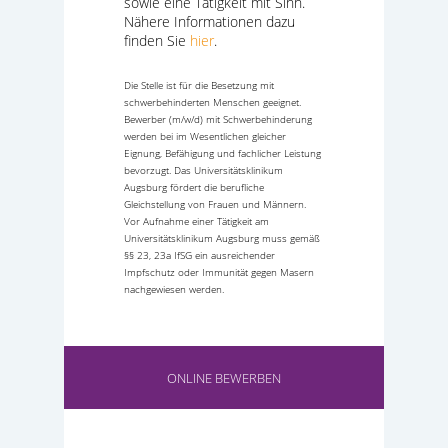
sowie eine Tätigkeit mit Sinn.
Nähere Informationen dazu
finden Sie
hier
.
Die Stelle ist für die Besetzung mit
schwerbehinderten Menschen geeignet.
Bewerber (m/w/d) mit Schwerbehinderung
werden bei im Wesentlichen gleicher
Eignung, Befähigung und fachlicher Leistung
bevorzugt. Das Universitätsklinikum
Augsburg fördert die berufliche
Gleichstellung von Frauen und Männern.
Vor Aufnahme einer Tätigkeit am
Universitätsklinikum Augsburg muss gemäß
§§ 23, 23a IfSG ein ausreichender
Impfschutz oder Immunität gegen Masern
nachgewiesen werden.
ONLINE BEWERBEN