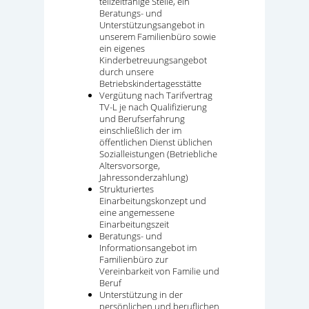
teilzeitfähige Stelle, ein
Beratungs- und
Unterstützungsangebot in
unserem Familienbüro sowie
ein eigenes
Kinderbetreuungsangebot
durch unsere
Betriebskindertagesstätte
Vergütung nach Tarifvertrag
TV-L je nach Qualifizierung
und Berufserfahrung
einschließlich der im
öffentlichen Dienst üblichen
Sozialleistungen (Betriebliche
Altersvorsorge,
Jahressonderzahlung)
Strukturiertes
Einarbeitungskonzept und
eine angemessene
Einarbeitungszeit
Beratungs- und
Informationsangebot im
Familienbüro zur
Vereinbarkeit von Familie und
Beruf
Unterstützung in der
persönlichen und beruflichen