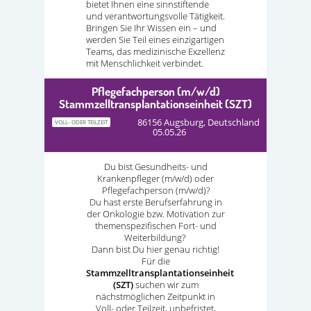
bietet Ihnen eine sinnstiftende
und verantwortungsvolle Tätigkeit.
Bringen Sie Ihr Wissen ein – und
werden Sie Teil eines einzigartigen
Teams, das medizinische Exzellenz
mit Menschlichkeit verbindet.
Pflegefachperson (m/w/d)
Stammzelltransplantationseinheit (SZT)
86156 Augsburg, Deutschland
VOLL- ODER TEILZEIT
05.05.26
Du bist Gesundheits- und
Krankenpfleger (m/w/d) oder
Pflegefachperson (m/w/d)?
Du hast erste Berufserfahrung in
der Onkologie bzw. Motivation zur
themenspezifischen Fort- und
Weiterbildung?
Dann bist Du hier genau richtig!
Für die
Stammzelltransplantationseinheit
(SZT)
suchen wir zum
nächstmöglichen Zeitpunkt in
Voll- oder Teilzeit, unbefristet,