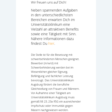
Wir freuen uns auf Dich!
Neben spannenden Aufgaben
in den unterschiedlichsten
Bereichen erwarten Dich im
Universitätsklinikum eine
Vielzahl an attraktiven Benefits
sowie eine Tätigkeit mit Sinn.
Nähere Informationen dazu
findest Du
hier
.
Die Stelle ist für die Besetzung mit
schwerbehinderten Menschen geeignet.
Bewerber (m/w/d) mit
Schwerbehinderung werden bei im
Wesentlichen gleicher Eignung,
Befähigung und fachlicher Leistung
bevorzugt. Das Universitätsklinikum
Augsburg fördert die berufliche
Gleichstellung von Frauen und Männern.
Vor Aufnahme einer Tätigkeit am
Universitätsklinikum Augsburg muss
gemäß §§ 23, 23a IfSG ein ausreichender
Impfschutz oder Immunität gegen
Masern nachgewiesen werden.