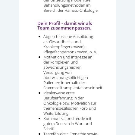
der Umsetzung modernster
Behandlungsmethoden im
Bereich der Hämato-Onkologie
Dein Profil - damit wir als
Team zusammenpassen.
Abgeschlossene Ausbildung
als Gesundheits- und
Krankenpfleger (m/w/d),
Pflegefachperson (m/w/d) o. Ä.
Motivation und Interesse an
der komplexen und
abwechslungsreichen
Versorgung von
überwachungspflichtigen
Patienten innerhalb der
Stammzelltransplantationseinheit
Idealerweise erste
Berufserfahrung in der
Onkologie bzw. Motivation zur
themenspezifischen Fort- und
Weiterbildung
Kommunikationsfreude mit
gutem Deutsch in Wort und
Schrift
Teamfähigkeit, Empathie sowie