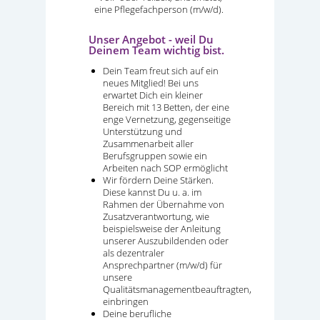
eine Pflegefachperson (m/w/d).
Unser Angebot - weil Du
Deinem Team wichtig bist.
Dein Team freut sich auf ein
neues Mitglied! Bei uns
erwartet Dich ein kleiner
Bereich mit 13 Betten, der eine
enge Vernetzung, gegenseitige
Unterstützung und
Zusammenarbeit aller
Berufsgruppen sowie ein
Arbeiten nach SOP ermöglicht
Wir fördern Deine Stärken.
Diese kannst Du u. a. im
Rahmen der Übernahme von
Zusatzverantwortung, wie
beispielsweise der Anleitung
unserer Auszubildenden oder
als dezentraler
Ansprechpartner (m/w/d) für
unsere
Qualitätsmanagementbeauftragten,
einbringen
Deine berufliche