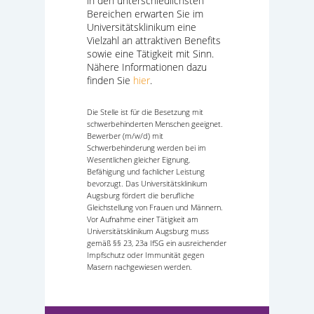
in den unterschiedlichsten
Bereichen erwarten Sie im
Universitätsklinikum eine
Vielzahl an attraktiven Benefits
sowie eine Tätigkeit mit Sinn.
Nähere Informationen dazu
finden Sie
hier
.
Die Stelle ist für die Besetzung mit
schwerbehinderten Menschen geeignet.
Bewerber (m/w/d) mit
Schwerbehinderung werden bei im
Wesentlichen gleicher Eignung,
Befähigung und fachlicher Leistung
bevorzugt. Das Universitätsklinikum
Augsburg fördert die berufliche
Gleichstellung von Frauen und Männern.
Vor Aufnahme einer Tätigkeit am
Universitätsklinikum Augsburg muss
gemäß §§ 23, 23a IfSG ein ausreichender
Impfschutz oder Immunität gegen
Masern nachgewiesen werden.