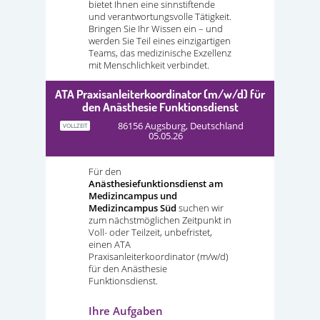
bietet Ihnen eine sinnstiftende
und verantwortungsvolle Tätigkeit.
Bringen Sie Ihr Wissen ein – und
werden Sie Teil eines einzigartigen
Teams, das medizinische Exzellenz
mit Menschlichkeit verbindet.
ATA Praxisanleiterkoordinator (m/w/d) für
den Anästhesie Funktionsdienst
86156 Augsburg, Deutschland
VOLLZEIT
05.05.26
Für den
Anästhesiefunktionsdienst am
Medizincampus und
Medizincampus Süd
suchen wir
zum nächstmöglichen Zeitpunkt in
Voll- oder Teilzeit, unbefristet,
einen ATA
Praxisanleiterkoordinator (m/w/d)
für den Anästhesie
Funktionsdienst.
Ihre Aufgaben