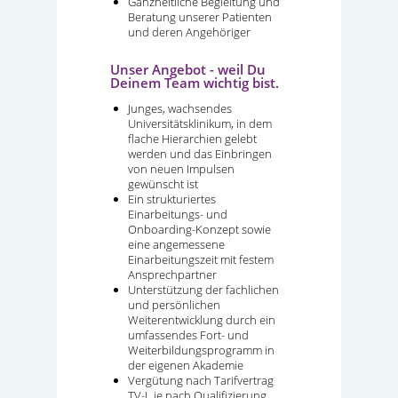
Ganzheitliche Begleitung und
Beratung unserer Patienten
und deren Angehöriger
Unser Angebot - weil Du
Deinem Team wichtig bist.
Junges, wachsendes
Universitätsklinikum, in dem
flache Hierarchien gelebt
werden und das Einbringen
von neuen Impulsen
gewünscht ist
Ein strukturiertes
Einarbeitungs- und
Onboarding-Konzept sowie
eine angemessene
Einarbeitungszeit mit festem
Ansprechpartner
Unterstützung der fachlichen
und persönlichen
Weiterentwicklung durch ein
umfassendes Fort- und
Weiterbildungsprogramm in
der eigenen Akademie
Vergütung nach Tarifvertrag
TV-L je nach Qualifizierung