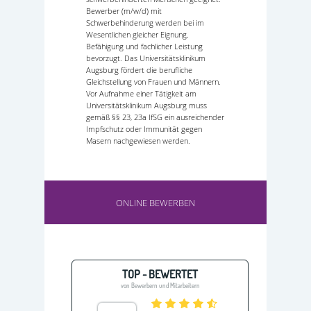
Bewerber (m/w/d) mit
Schwerbehinderung werden bei im
Wesentlichen gleicher Eignung,
Befähigung und fachlicher Leistung
bevorzugt. Das Universitätsklinikum
Augsburg fördert die berufliche
Gleichstellung von Frauen und Männern.
Vor Aufnahme einer Tätigkeit am
Universitätsklinikum Augsburg muss
gemäß §§ 23, 23a IfSG ein ausreichender
Impfschutz oder Immunität gegen
Masern nachgewiesen werden.
ONLINE BEWERBEN