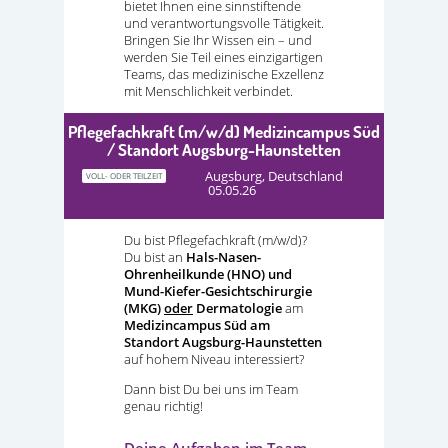
bietet Ihnen eine sinnstiftende
und verantwortungsvolle Tätigkeit.
Bringen Sie Ihr Wissen ein – und
werden Sie Teil eines einzigartigen
Teams, das medizinische Exzellenz
mit Menschlichkeit verbindet.
Pflegefachkraft (m/w/d) Medizincampus Süd
/ Standort Augsburg-Haunstetten
Augsburg, Deutschland
VOLL- ODER TEILZEIT
05.05.26
Du bist Pflegefachkraft (m/w/d)?
Du bist an
Hals-Nasen-
Ohrenheilkunde (HNO) und
Mund-Kiefer-Gesichtschirurgie
(MKG)
oder
Dermatologie
am
Medizincampus Süd am
Standort Augsburg-Haunstetten
auf hohem Niveau interessiert?
Dann bist Du bei uns im Team
genau richtig!