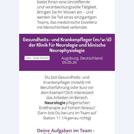
bietet Ihnen eine sinnstiftende
und verantwortungsvolle Tätigkeit.
Bringen Sie Ihr Wissen ein – und
werden Sie Teil eines einzigartigen
Teams, das medizinische Exzellenz
mit Menschlichkeit verbindet.
Gesundheits- und Krankenpfleger (m/w/d)
der Klinik für Neurologie und klinische
Neurophysiologie
Augsburg, Deutschland
VOLL- ODER TEILZEIT
05.05.26
Du bist Gesundheits- und
Krankenpfleger (m/w/d) mit
Berufserfahrung oder kurz vor
dem Examen? Dich interessiert
das Arbeiten im Bereich
Neurologie
pflegerischen
Ersttherapie auf hohem Niveau?
Dann bist Du bei uns im Team auf
Station 11.1/4 genau richtig!
Deine Aufgaben im Team -