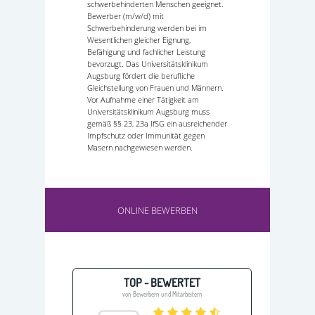
schwerbehinderten Menschen geeignet.
Bewerber (m/w/d) mit
Schwerbehinderung werden bei im
Wesentlichen gleicher Eignung,
Befähigung und fachlicher Leistung
bevorzugt. Das Universitätsklinikum
Augsburg fördert die berufliche
Gleichstellung von Frauen und Männern.
Vor Aufnahme einer Tätigkeit am
Universitätsklinikum Augsburg muss
gemäß §§ 23, 23a IfSG ein ausreichender
Impfschutz oder Immunität gegen
Masern nachgewiesen werden.
ONLINE BEWERBEN