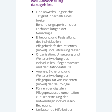
weil Abwechslung
dazugehört.
Eine abwechslungsreiche
Tätigkeit innerhalb eines
breiten
Behandlungsspektrums der
Fachabteilungen der
Neurologie
Erhebung und Feststellung
des individuellen
Pflegebedarfs der Patienten
(m/w/d) und Betreuung dieser
Organisation, Umsetzung und
Weiterentwicklung des
individuellen Pflegeprozesses
und der Stationsabläufe
Analyse, Sicherung und
Weiterentwicklung der
Pflegequalität von Patienten
(m/w/d) der Neurologie
Führen der digitalen
Pflegeprozessdokumentation
zur Sicherstellung der
notwendigen individuellen
Betreuung
Umfassende Hilfe bei der