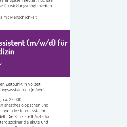
tärer Spitzenmedizin, höchste
se Entwicklungsmöglichkeiten
nz mit Menschlichkeit
ssistent (m/w/d) für
dizin
6
n Zeitpunkt in Vollzeit
ldungsassistenten (m/w/d).
t ca. 28.000
nen anästhesiologischen und
e operative Intensivstation
. Die Klinik stellt Ärzte für
erdisziplinär die akute und