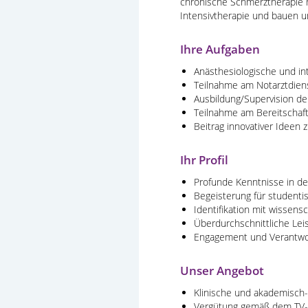
chronische Schmerztherapie 
Intensivtherapie und bauen u
Ihre Aufgaben
Anästhesiologische und in
Teilnahme am Notarztdiens
Ausbildung/Supervision de
Teilnahme am Bereitschaft
Beitrag innovativer Ideen 
Ihr Profil
Profunde Kenntnisse in de
Begeisterung für studenti
Identifikation mit wissen
Überdurchschnittliche Lei
Engagement und Verantwor
Unser Angebot
Klinische und akademisch
Vergütung gemäß dem TV-Ärz