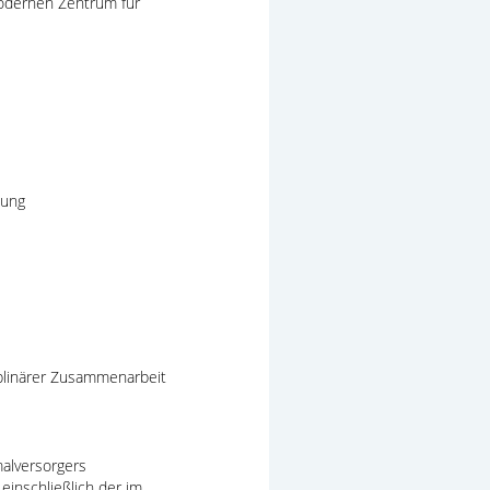
odernen Zentrum für
hung
plinärer Zusammenarbeit
malversorgers
einschließlich der im