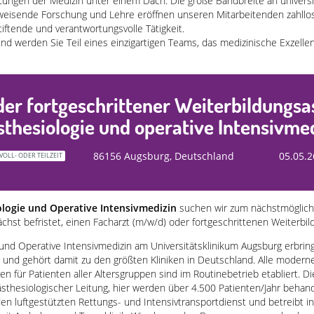
htungen der Medizin unter einem Dach. Die große Bandbreite an universi
weisende Forschung und Lehre eröffnen unseren Mitarbeitenden zahllo
tiftende und verantwortungsvolle Tätigkeit.
und werden Sie Teil eines einzigartigen Teams, das medizinische Exzelle
er fortgeschrittener Weiterbildungsa
thesiologie und operative Intensivme
86156 Augsburg, Deutschland
05.05.2
VOLL- ODER TEILZEIT
iologie und Operative Intensivmedizin
suchen wir zum nächstmögliche
nächst befristet, einen Facharzt (m/w/d) oder fortgeschrittenen Weiterbi
e und Operative Intensivmedizin am Universitätsklinikum Augsburg erbring
r und gehört damit zu den größten Kliniken in Deutschland. Alle moder
n für Patienten aller Altersgruppen sind im Routinebetrieb etabliert. Di
thesiologischer Leitung, hier werden über 4.500 Patienten/Jahr behandelt
luftgestützten Rettungs- und Intensivtransportdienst und betreibt int