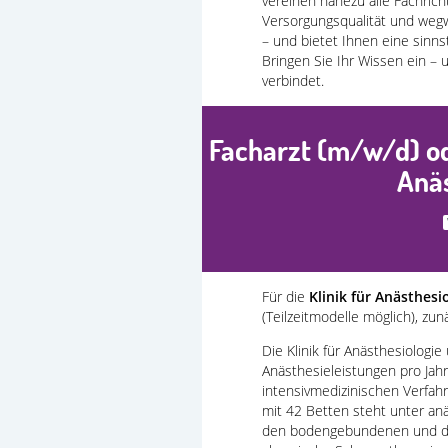
vereinen nahezu alle Fachric
Versorgungsqualität und weg
– und bietet Ihnen eine sinns
Bringen Sie Ihr Wissen ein – 
verbindet.
Facharzt (m/w/d) od
Anäs
Für die
Klinik für Anästhes
(Teilzeitmodelle möglich), zu
Die Klinik für Anästhesiologi
Anästhesieleistungen pro Jah
intensivmedizinischen Verfahre
mit 42 Betten steht unter anäs
den bodengebundenen und den 