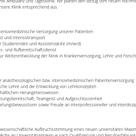
mit Ambulanz und Tagesklinik. Wir planen den Bezug vom neuen hochm
nsere Klinik entsprechend aus.
tensivmedizinische Versorgung unserer Patienten
t und Intensivtransport
r Studierenden und Assistenzärzte (m/w/d)
s- und Rufbereitschaftsdienst
zur Weiterentwicklung der Klinik in Krankenversorgung, Lehre und Forsc
r anästhesiologischen bzw. intensivmedizinischen Patientenversorgung
sche Lehre und die Entwicklung von Lehrkonzepten
schaftlichen Herangehensweisen
stungsbereitschaft, Teamgeist und Aufgeschlossenheit
tungsbewusstsein sowie Freude an interprofessioneller und interdiszi
-wissenschaftliche Aufbruchsstimmung eines neuen universitären Maxi
te an Universitätskliniken je nach Qualifizierung und Berufserfahrung 