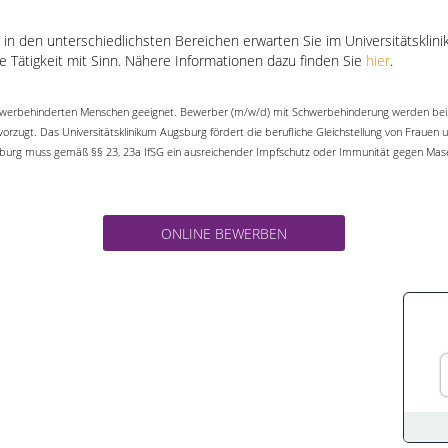
 den unterschiedlichsten Bereichen erwarten Sie im Universitätsklinik
ne Tätigkeit mit Sinn. Nähere Informationen dazu finden Sie
hier
.
 schwerbehinderten Menschen geeignet. Bewerber (m/w/d) mit Schwerbehinderung werden bei 
vorzugt. Das Universitätsklinikum Augsburg fördert die berufliche Gleichstellung von Fraue
ugsburg muss gemäß §§ 23, 23a IfSG ein ausreichender Impfschutz oder Immunität gegen Ma
ONLINE BEWERBEN