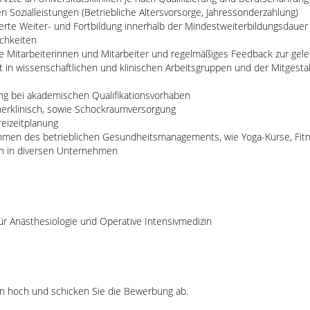
en Sozialleistungen (Betriebliche Altersvorsorge, Jahressonderzahlung)
rte Weiter- und Fortbildung innerhalb der Mindestweiterbildungsdauer u
chkeiten
 Mitarbeiterinnen und Mitarbeiter und regelmäßiges Feedback zur gelei
t in wissenschaftlichen und klinischen Arbeitsgruppen und der Mitgesta
ng bei akademischen Qualifikationsvorhaben
nnerklinisch, sowie Schockraumversorgung
reizeitplanung
ahmen des betrieblichen Gesundheitsmanagements, wie Yoga-Kurse, Fit
en in diversen Unternehmen
für Anästhesiologie und Operative Intensivmedizin
en
hoch und schicken Sie die Bewerbung ab.